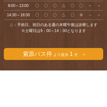
9:00～13:00
〇
〇
〇
△
〇
〇
－
－
14:30～18:30
〇
〇
〇
△
〇
※
－
－
△：手術日。祝日のある週の木曜午後は診療します
※土曜日は9：00～14：00となります
紫原バス停
1
より徒歩
分 ⇒