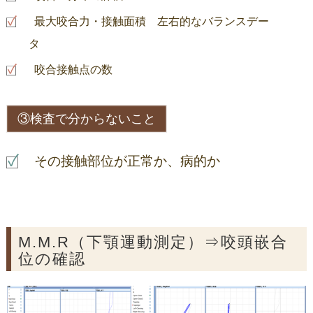
最大咬合力・接触面積 左右的なバランスデー
タ
咬合接触点の数
③検査で分からないこと
その接触部位が正常か、病的か
M.M.R（下顎運動測定）⇒咬頭嵌合
位の確認