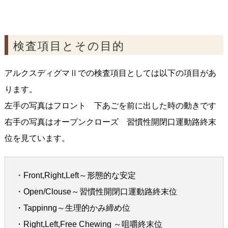
検査項目とその目的
アルクスディグマⅡでの検査項目としては以下の項目があ
ります。
左手の写真はフロント 下あごを前に出した時の動きです
右手の写真はオープンクローズ 習慣性開閉口運動路終末
位を見ています。
・Front,Right,Left～形態的な安定
・Open/Clouse～習慣性開閉口運動路終末位
・Tappinng～生理的かみ締め位
・Right,Left,Free Chewing ～咀嚼終末位