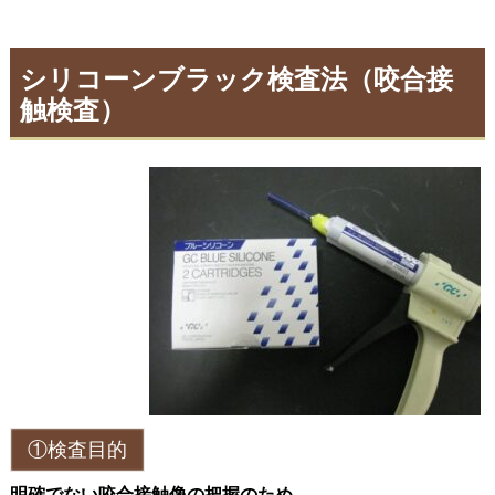
シリコーンブラック検査法（咬合接
触検査）
①検査目的
明確でない咬合接触像の把握のため