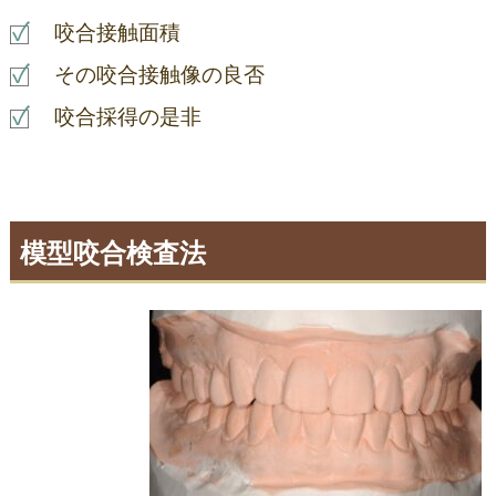
咬合接触面積
その咬合接触像の良否
咬合採得の是非
模型咬合検査法