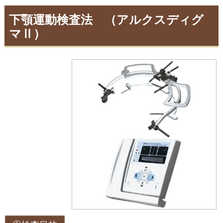
下顎運動検査法 （アルクスディグ
マⅡ）