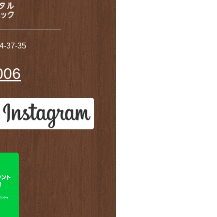
37-35
006