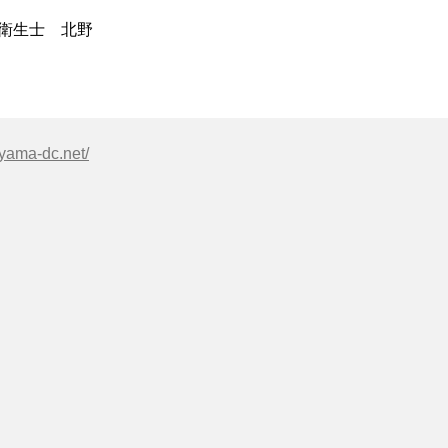
北野
yama-dc.net/