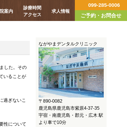
099-285-0006
診療時間
院案内
求人情報
アクセス
ご予約・お問合せ
ながやまデンタルクリニック
いました。その
っていることが
に過ぎないこ
〒890-0082
鹿児島県鹿児島市紫原4-37-35
宇宿・南鹿児島・郡元・広木 駅
より車で10分
要性について