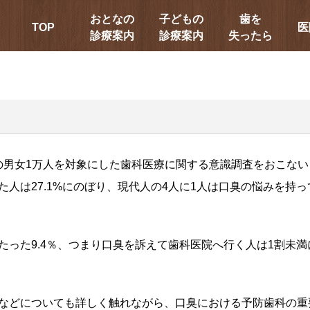
おとなの
子どもの
歯を
TOP
医
診療案内
診療案内
失ったら
0代の男女1万人を対象にした歯科医療に関する意識調査をおこな
人は27.1%にのぼり、現代人の4人に1人は口臭の悩みを持
った9.4％、つまり口臭を訴えて歯科医院へ行く人は1割未満
などについても詳しく触れながら、口臭における予防歯科の重