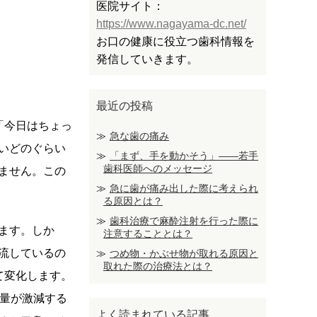
医院サイト：
https://www.nagayama-dc.net/
お口の健康に役立つ歯科情報を
発信していきます。
最近の投稿
「今日はちょっ
急な歯の痛み
いどのぐらい
「まず、手を動かそう」――若手
歯科医師へのメッセージ
ません。この
急に歯が痛み出した際に考えられ
る原因とは？
歯科治療で麻酔注射を行った際に
ます。しか
注意することとは？
流しているの
つめ物・かぶせ物が取れる原因と
取れた際の治療法とは？
て変化します。
の量が激減する
よく読まれている記事