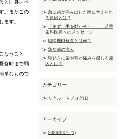
ると口臭レベ
す。またこの
急に歯が痛み出した際に考えられ
る原因とは？
します。
「まず、手を動かそう」――若手
歯科医師へのメッセージ
咀嚼機能検査とは何？
急な歯の痛み
こなうこと
寝起きに歯や顎が痛みを感じる原
昼食時まで弱
因とは？
簡単なもので
カテゴリー
リクルートブログ(1)
アーカイブ
2026年3月
(1)