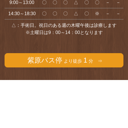
9:00～13:00
〇
〇
〇
△
〇
〇
－
－
14:30～18:30
〇
〇
〇
△
〇
※
－
－
△：手術日。祝日のある週の木曜午後は診療します
※土曜日は9：00～14：00となります
紫原バス停
1
より徒歩
分 ⇒