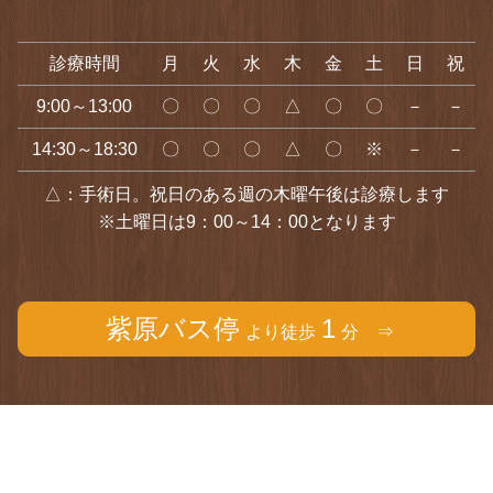
診療時間
月
火
水
木
金
土
日
祝
9:00～13:00
〇
〇
〇
△
〇
〇
－
－
14:30～18:30
〇
〇
〇
△
〇
※
－
－
△：手術日。祝日のある週の木曜午後は診療します
※土曜日は9：00～14：00となります
紫原バス停
1
より徒歩
分 ⇒