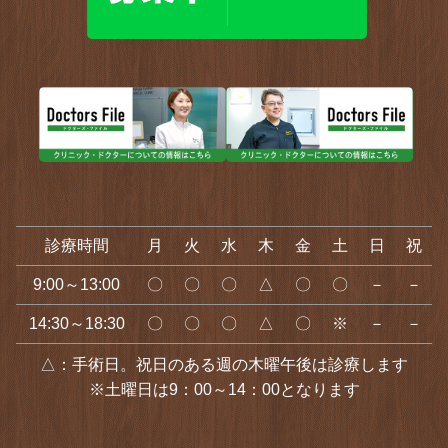
診療時間
月
火
水
木
金
土
日
祝
9:00～13:00
〇
〇
〇
△
〇
〇
－
－
14:30～18:30
〇
〇
〇
△
〇
※
－
－
△：手術日。祝日のある週の木曜午後は診療します
※土曜日は9：00～14：00となります