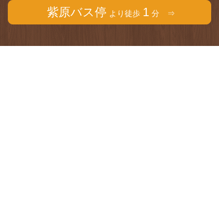
紫原バス停
1
より徒歩
分 ⇒