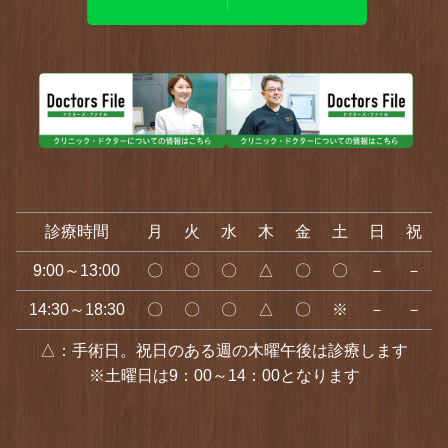
診療時間
月
火
水
木
金
土
日
祝
9:00～13:00
〇
〇
〇
△
〇
〇
－
－
14:30～18:30
〇
〇
〇
△
〇
※
－
－
△：手術日。祝日のある週の木曜午後は診療します
※土曜日は9：00～14：00となります