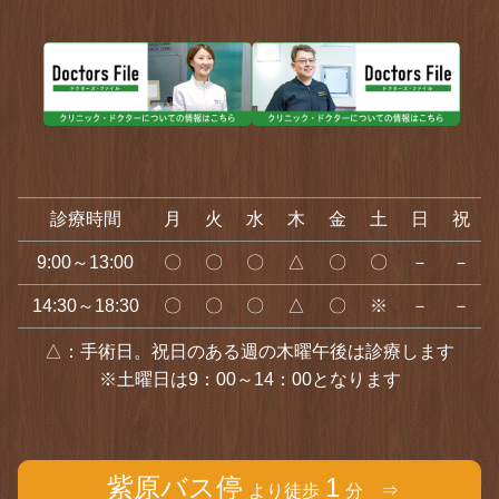
診療時間
月
火
水
木
金
土
日
祝
9:00～13:00
〇
〇
〇
△
〇
〇
－
－
14:30～18:30
〇
〇
〇
△
〇
※
－
－
△：手術日。祝日のある週の木曜午後は診療します
※土曜日は9：00～14：00となります
紫原バス停
1
より徒歩
分 ⇒