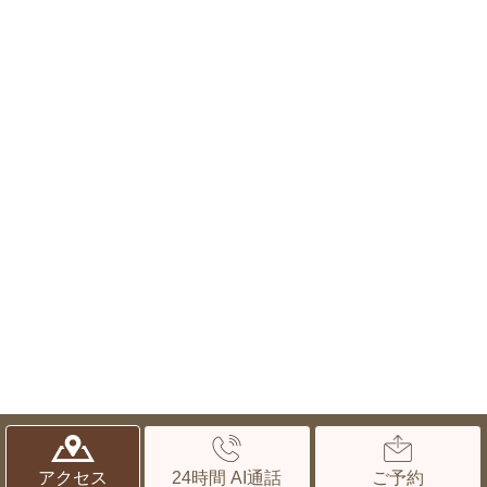
© 鹿児島市の歯医者｜ながやまデンタルクリニック ｜宇宿・南鹿児
アクセス
24時間 AI通話
ご予約