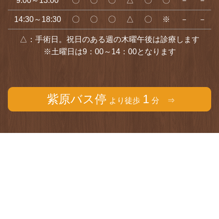
9:00～13:00
〇
〇
〇
△
〇
〇
－
－
14:30～18:30
〇
〇
〇
△
〇
※
－
－
△：手術日。祝日のある週の木曜午後は診療します
※土曜日は9：00～14：00となります
紫原バス停
1
より徒歩
分 ⇒