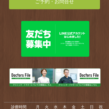
ご予約・お問合せ
診療時間
月
火
水
木
金
土
日
祝