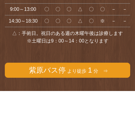
9:00～13:00
〇
〇
〇
△
〇
〇
－
－
14:30～18:30
〇
〇
〇
△
〇
※
－
－
△：手術日。祝日のある週の木曜午後は診療します
※土曜日は9：00～14：00となります
紫原バス停
1
より徒歩
分 ⇒