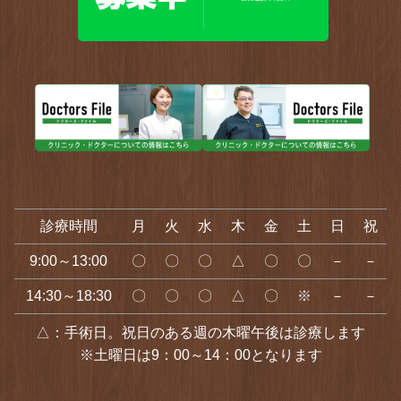
診療時間
月
火
水
木
金
土
日
祝
9:00～13:00
〇
〇
〇
△
〇
〇
－
－
14:30～18:30
〇
〇
〇
△
〇
※
－
－
△：手術日。祝日のある週の木曜午後は診療します
※土曜日は9：00～14：00となります