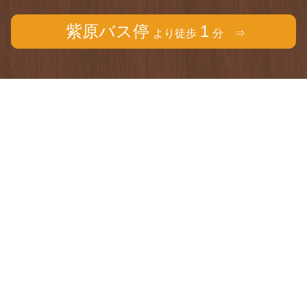
紫原バス停
1
より徒歩
分 ⇒