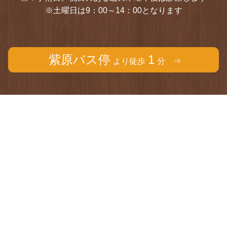
※土曜日は9：00～14：00となります
紫原バス停
1
より徒歩
分 ⇒