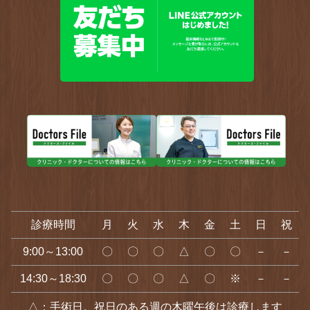
診療時間
月
火
水
木
金
土
日
祝
9:00～13:00
〇
〇
〇
△
〇
〇
－
－
14:30～18:30
〇
〇
〇
△
〇
※
－
－
△：手術日。祝日のある週の木曜午後は診療します