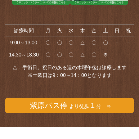
診療時間
月
火
水
木
金
土
日
祝
9:00～13:00
〇
〇
〇
△
〇
〇
－
－
14:30～18:30
〇
〇
〇
△
〇
※
－
－
△：手術日。祝日のある週の木曜午後は診療します
※土曜日は9：00～14：00となります
紫原バス停
1
より徒歩
分 ⇒