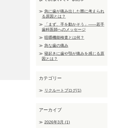
急に歯が痛み出した際に考えられ
る原因とは？
「まず、手を動かそう」――若手
歯科医師へのメッセージ
咀嚼機能検査とは何？
急な歯の痛み
寝起きに歯や顎が痛みを感じる原
因とは？
カテゴリー
リクルートブログ(1)
アーカイブ
2026年3月
(1)