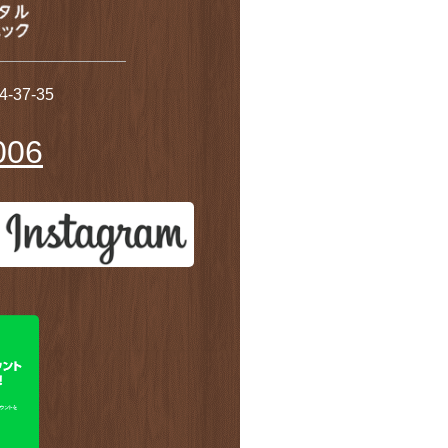
37-35
006