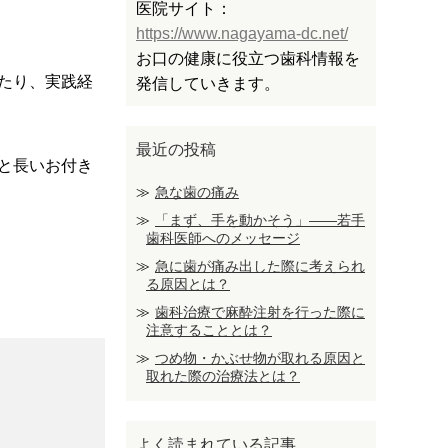
医院サイト：
https://www.nagayama-dc.net/
お口の健康に役立つ歯科情報を
たり、実践経
発信していきます。
最近の投稿
と長いお付き
急な歯の痛み
「まず、手を動かそう」――若手
歯科医師へのメッセージ
急に歯が痛み出した際に考えられ
る原因とは？
歯科治療で麻酔注射を行った際に
注意することとは？
つめ物・かぶせ物が取れる原因と
取れた際の治療法とは？
よく読まれている記事