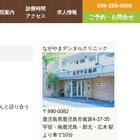
099-285-0006
診療時間
院案内
求人情報
アクセス
ご予約・お問合せ
ながやまデンタルクリニック
んと語り合う
〒890-0082
鹿児島県鹿児島市紫原4-37-35
宇宿・南鹿児島・郡元・広木 駅
より車で10分