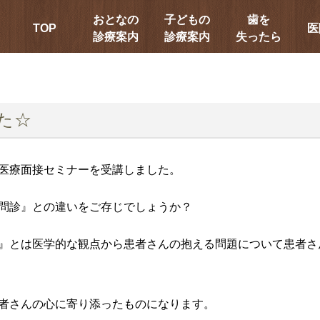
おとなの
子どもの
歯を
TOP
医
診療案内
診療案内
失ったら
た☆
医療面接セミナーを受講しました。
問診』との違いをご存じでしょうか？
』とは医学的な観点から患者さんの抱える問題について患者さ
者さんの心に寄り添ったものになります。